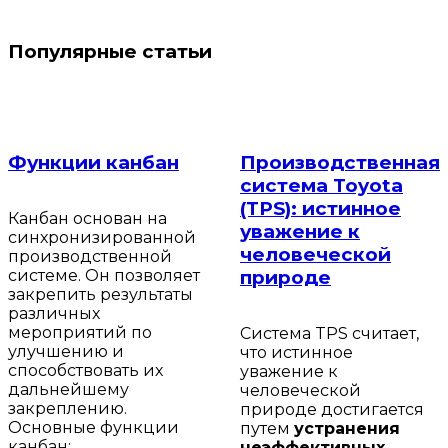
Популярные статьи
Функции канбан
Производственная
система Toyota
(TPS): истинное
Канбан основан на
уважение к
синхронизированной
человеческой
производственной
системе. Он позволяет
природе
закрепить результаты
различных
мероприятий по
Система TPS считает,
улучшению и
что истинное
способствовать их
уважение к
дальнейшему
человеческой
закреплению.
природе достигается
Основные функции
путем
устранения
канбан:
неэффективных