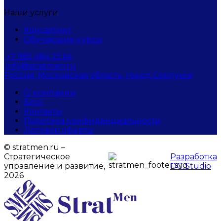
Наши услуги
Консалтинг
Обучающие курсы
+7 985 484 25 64
info@stratmen.ru
Россия, Московская область, город Серпухов
О компании
Блог
Контакты
Политика конфиденциальности
Договор оферты
© stratmen.ru –
Cтратегическое
Разработка
управление и развитие,
DG Studio
2026