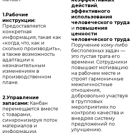
действий
,
эффективного
1.Рабочие
использования
инструкции:
человеческого труда
Предоставляется
и
повышения
конкретная
ценности
информация, такая как
человеческого труда
.
«когда, что, как и
Поручение кому-либо
сколько производить»,
бесполезных задач —
а также возможность
это пустая трата его
адаптации к
времени. Сотрудники
незначительным
повышают мотивацию
изменениям в
на рабочем месте и
производственном
строят гармоничные
плане.
межличностные
отношения,
добровольно участвуя
2.Управление
в групповых
запасами:
Канбан
мероприятиях по
перемещается вместе
контролю качества и
с товарами,
внедряя систему
синхронизируя поток
предложений по
материалов и
улучшению.
информации.