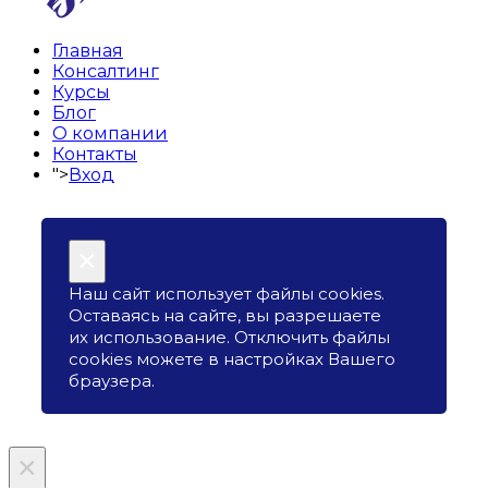
Главная
Консалтинг
Курсы
Блог
О компании
Контакты
">
Вход
×
Наш сайт использует файлы cookies.
Оставаясь на сайте, вы разрешаете
их использование. Отключить файлы
cookies можете в настройках Вашего
браузера.
×