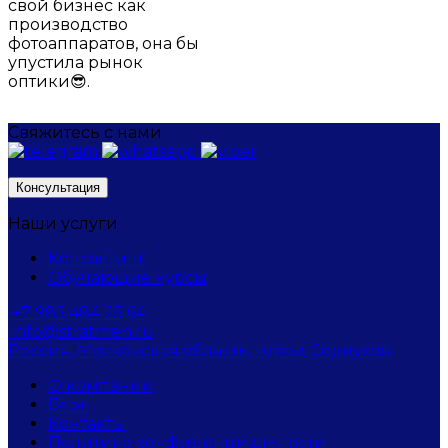
свой бизнес как
производство
фотоаппаратов, она бы
упустила рынок
оптики😎.
Свяжитесь с нами
Консультация
Наши услуги
Консалтинг
Обучающие курсы
+7 985 484 25 64
info@stratmen.ru
Россия, Московская область, город Серпухов
О компании
Блог
Контакты
Политика конфиденциальности