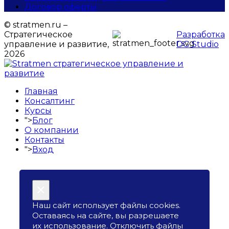
Договор оферты
© stratmen.ru –
Cтратегическое
Разработка
управление и развитие,
DG Studio
2026
Главная
Консалтинг
Курсы
">
Блог
О компании
Контакты
">
Вход
×
Наш сайт использует файлы cookies.
Оставаясь на сайте, вы разрешаете
их использование. Отключить файлы