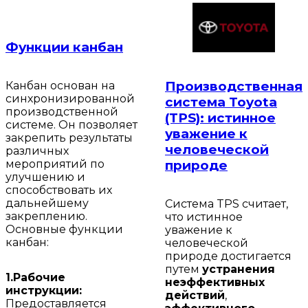
Функции канбан
Производственная
Канбан основан на
синхронизированной
система Toyota
производственной
(TPS): истинное
системе. Он позволяет
уважение к
закрепить результаты
человеческой
различных
мероприятий по
природе
улучшению и
способствовать их
дальнейшему
Система TPS считает,
закреплению.
что истинное
Основные функции
уважение к
канбан:
человеческой
природе достигается
путем
устранения
1.Рабочие
неэффективных
инструкции:
действий
,
Предоставляется