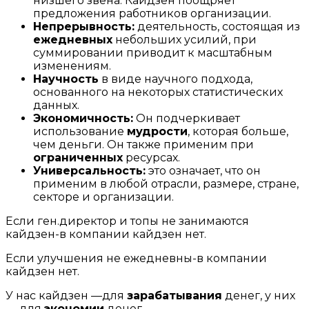
низшего звена. Кайдзен поощряет
предложения работников организации.
Непрерывность:
деятельность, состоящая из
ежедневных
небольших усилий, при
суммировании приводит к масштабным
изменениям.
Научность
в виде научного подхода,
основанного на некоторых статистических
данных.
Экономичность:
Он подчеркивает
использование
мудрости
, которая больше,
чем деньги. Он также применим при
ограниченных
ресурсах.
Универсальность:
это означает, что он
применим в любой отрасли, размере, стране,
секторе и организации.
Если ген.директор и топы не занимаются
кайдзен-в компании кайдзен нет.
Если улучшения не ежедневны-в компании
кайдзен нет.
У нас кайдзен —для
зарабатывания
денег, у них
— для
экономии
денег.