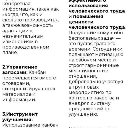
эффективного
конкретная
использования
информация, такая как
человеческого труда
«когда, что, как и
и
повышения
сколько производить»,
ценности
а также возможность
человеческого труда
.
адаптации к
Поручение кому-либо
незначительным
бесполезных задач —
изменениям в
это пустая трата его
производственном
времени. Сотрудники
плане.
повышают мотивацию
на рабочем месте и
строят гармоничные
2.Управление
межличностные
запасами:
Канбан
отношения,
перемещается вместе
добровольно участвуя
с товарами,
в групповых
синхронизируя поток
мероприятиях по
материалов и
контролю качества и
информации.
внедряя систему
предложений по
3.Инструмент
улучшению.
улучшения:
Использование канбан